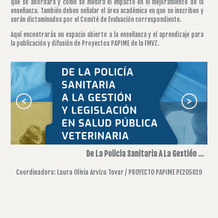
que se abordará y cómo se medirá el impacto en el mejoramiento de la
enseñanza. También deben señalar el área académica en que se inscriben y
serán dictaminados por el Comité de Evaluación correspondiente.
Aquí encontrarás un espacio abierto a la enseñanza y el aprendizaje para
la publicación y difusión de Proyectos PAPIME de la FMVZ.
nas
De La Policia Sanitaria A La Gestión ...
ica
Coordinadora: Laura Olivia Arvizu Tovar / PROYECTO PAPIME PE205819
115